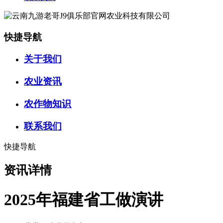
快捷导航
关于我们
农业资讯
农作物知识
联系我们
快捷导航
资讯详情
2025年福建省工做演讲