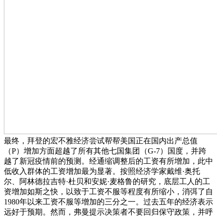
最终，拜登的宏不雅经济尝试帮帮美国正在国内出产总值
（P）增加方面超越了所有其他七国集团（G-7）国度，并跨
越了新冠疫情前的预测。经通缩调整后的工资有所增加，此中
低收入群体的工资增加最为显著。按照经济学家戴维·奥托
尔、阿林德拉吉特·杜贝和安妮·麦格鲁的研究，底层工人的工
资增加如斯之快，以致于工资不服等程度有所缩小，消弭了自
1980年以来工资不服等增加的三分之一。过去五年的经济表示
远好于预期。然而，弗曼提示决策者不要回归保守政策，并呼