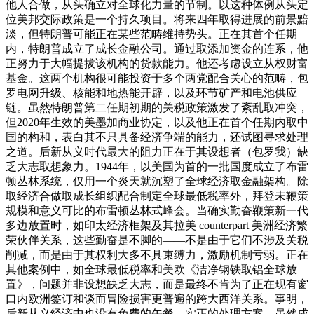
他人合做，从头确立对全球化力量的节制。以这种体例从头定
位美邦交际政策是一个持久项目。将来四年取得进展的前景黯
淡，但特朗普可能正在某些范畴维持势头。正在其首个任期
内，特朗普成立了成长金融公司。通过取添加资金的连系，他
正努力于大幅提拔该机构的贷款能力。他还考虑设立从权财富
基金。这两个机构很可能投资于多个两党配合关心的范畴，包
罗电网升级、核能和地热能开辟，以及环节矿产和电池供应
链。虽然特朗普第二任期初期的关税政策激发了紊乱取冲突，
但2020年生效的美墨加商业协定，以及他正在首个任期内取中
国的构和，表白其不只具备经济争端的能力，还试图寻求处理
之道。后新从义时代最大的阻力正在于其设想者（包罗我）缺
乏大志取想象力。1944年，以美国为首的一批国度成立了布雷
顿丛林系统，仅用一个炎天就沉塑了全球经济取金融架构。除
取经济合做取成长组织配合制定全球最低税率外，拜登未鞭策
规模和意义可比的布雷顿丛林式峰会。当确实勤奋鞭策新一代
多边放置时，如印太经济框架及其拉美 counterpart 美洲经济繁
荣伙伴关系，这些勤奋是不脚的——不是由于它们不涉及关税
削减，而是由于其权利大多不具束缚力，激励机制亏弱。正在
其他案例中，如全球最低税率和美欧《洁净钢铁取铝全球放
置》，问题并非设想缺乏大志，而是最终不肯为了正在现有窗
口内欧洲签订和谈而冒险损害更普遍的跨大西洋关系。事明，
后新从义经济中也没有免费的午餐。实正的处理方案，虽然成