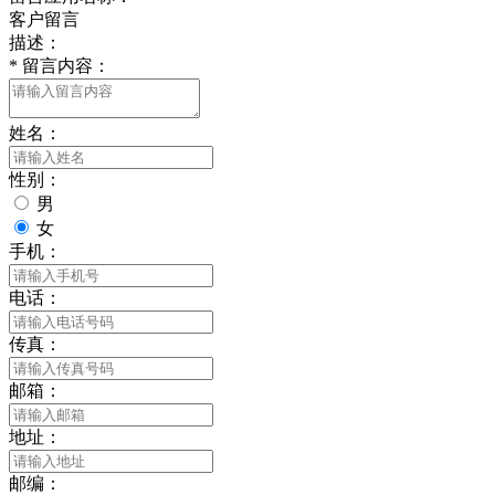
客户留言
描述：
*
留言内容：
姓名：
性别：
男
女
手机：
电话：
传真：
邮箱：
地址：
邮编：