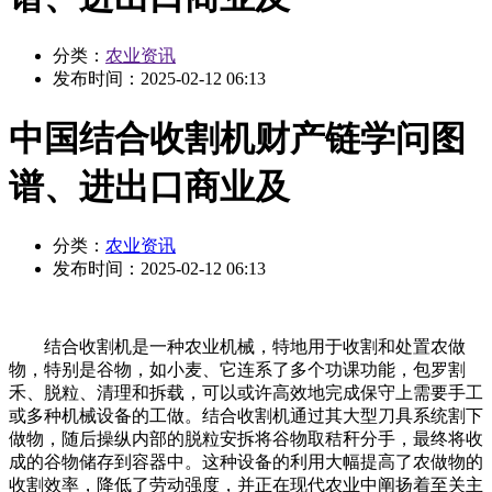
分类：
农业资讯
发布时间：
2025-02-12 06:13
中国结合收割机财产链学问图
谱、进出口商业及
分类：
农业资讯
发布时间：
2025-02-12 06:13
结合收割机是一种农业机械，特地用于收割和处置农做
物，特别是谷物，如小麦、它连系了多个功课功能，包罗割
禾、脱粒、清理和拆载，可以或许高效地完成保守上需要手工
或多种机械设备的工做。结合收割机通过其大型刀具系统割下
做物，随后操纵内部的脱粒安拆将谷物取秸秆分手，最终将收
成的谷物储存到容器中。这种设备的利用大幅提高了农做物的
收割效率，降低了劳动强度，并正在现代农业中阐扬着至关主