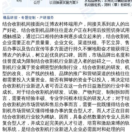
结合收割机间接面向泛博农村终端用户，间接关系到农人的出
产好处。结合收割机品牌往往是农户正在利用后按照切身试用
感触感染，通过口口相传的体例逐步成立起来的，结合收割机
企业需要正在产质量量、企业文化、渠道扶植、手艺立异、售
后办事以及告白宣传等多方面进行持久不懈地勤奋才能获得泛
博农户的承认，树立起优良的口碑。因而，市场品牌出名度和
佳誉度成为限制结合收割机行业新进入者的妨碍之一。结合收
割机行业属于资金稠密型的制制行业，结合收割机的研发、机
型的改良、出产线的扶植、品牌的推广和营销渠道的扶植往往
都需要投入大量资金。能否有脚够的资金予以投入，将决定结
合收割机行业新进入者可否正在这一合作日益激烈的行业中和
成长。对于结合收割机的研发、试验、产物判定、制制拆卸而
言，需要有经验丰硕、专业学问根本结实的研发人才；对于结
合收割机的市场营销和售后办事而言，需要一批既懂得结合收
割机市场营销又懂得维修办事的复合型人才。而人才正在目前
结合收割机行业较为稀缺。因而，具备必然数量的专业人员和
复合型人才，并成立起完美的人才引进、培育和激励束缚的轨
制系统，是结合收割机行业新进入企业必需面对和处理的问