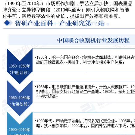
（1990年至2010年）市场所作加剧，手艺立异加快，国表里品
牌齐聚；立异转型阶段（2010年-至今）则引入物联网和智能
化手艺，鞭策数字农业的成长，提拔出产效率和精准度。